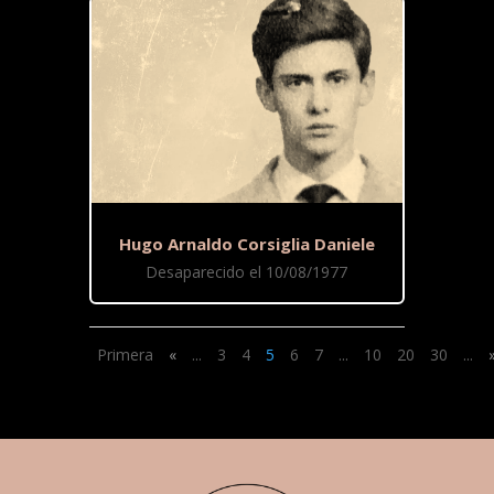
Hugo Arnaldo Corsiglia Daniele
Desaparecido el 10/08/1977
Primera
«
...
3
4
5
6
7
...
10
20
30
...