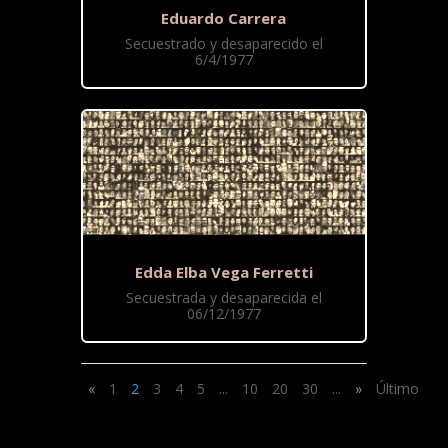
Eduardo Carrera
Secuestrado y desaparecido el
6/4/1977
Edda Elba Vega Ferretti
Secuestrada y desaparecida el
06/12/1977
«
1
2
3
4
5
...
10
20
30
...
»
Último