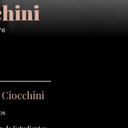
chini
76
 Ciocchini
os