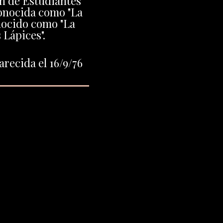
on de Estudiantes
onocida como "La
nocido como "La
 Lápices".
recida el 16/9/76