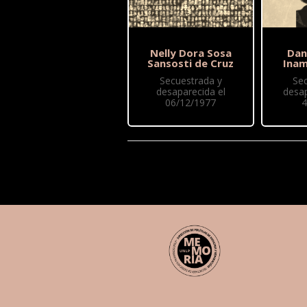
Nelly Dora Sosa
Dan
Sansosti de Cruz
Ina
Secuestrada y
Se
desaparecida el
desap
06/12/1977
4