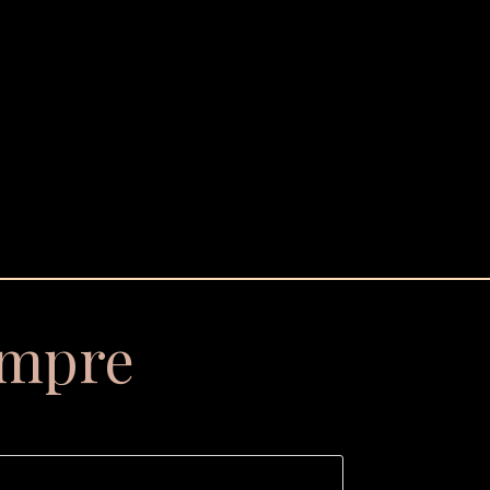
empre