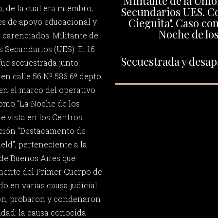
Militante de la Uni
ia, de la cual era miembro,
Secundarios UES. C
Cieguita". Caso co
es de apoyo educacional y
Noche de los
s carenciados. Militante de
s Secundarios (UES). El 16
Secuestrada y desapa
fue secuestrada junto
en calle 56 Nº 586 6º depto
o en el marco del operativo
como “La Noche de los
ue vista en los Centros
ción “Destacamento de
eld”, perteneciente a la
 de Buenos Aires que
ente del Primer Cuerpo de
do en varias causa judicial
ron, probaron y condenaron
dad: la causa conocida