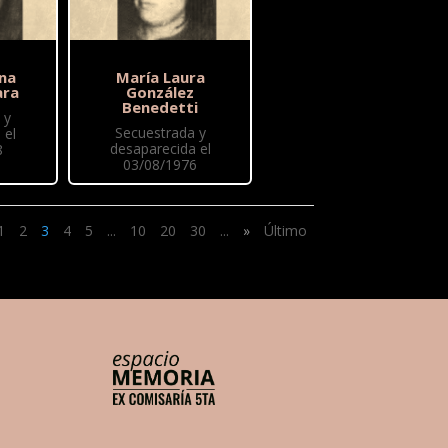
ina
María Laura
ara
González
Benedetti
 y
Secuestrada y
 el
desaparecida el
8
03/08/1976
1
2
3
4
5
...
10
20
30
...
»
Último