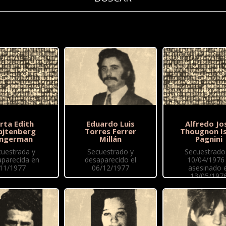
rta Edith
Eduardo Luis
Alfredo Jo
ajtenberg
Torres Ferrer
Thougnon Is
ingerman
Millán
Pagnini
cuestrada y
Secuestrado y
Secuestrado 
aparecida en
desaparecido el
10/04/1976
11/1977
06/12/1977
asesinado e
13/05/197