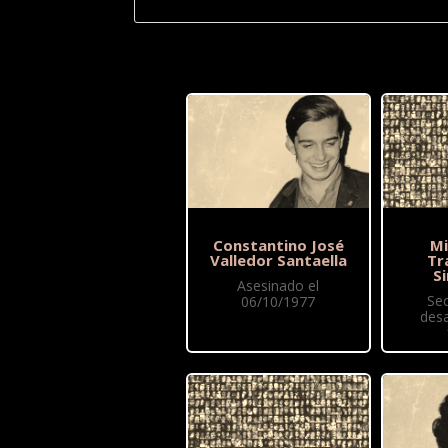
Constantino José
Mi
Valledor Santaella
Tr
S
Asesinado el
Se
06/10/1977
des