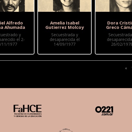
iel Alfredo
Amelia Isabel
Dora Crist
ma Ahumada
Gutierrez Molcoy
Greco Cám
cuestrado y
Secuestrada y
Secuestrada
arecido el 2-
desaparecida el
desaparecida
/11/1977
14/09/1977
26/02/197
«