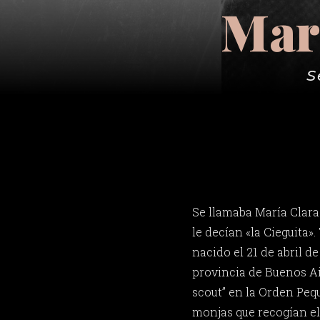
Marí
S
Se llamaba María Clar
le decían «la Cieguita».
nacido el 21 de abril d
provincia de Buenos Air
scout” en la Orden Peq
monjas que recogían el