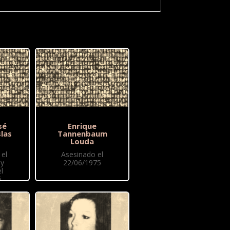
sé
Enrique
las
Tannenbaum
Louda
el
Asesinado el
 y
22/06/1975
l
6