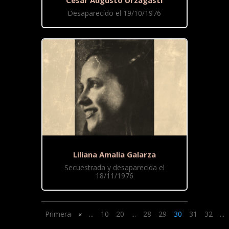
César Augusto Urzagasti
Desaparecido el 19/10/1976
Liliana Amalia Galarza
Secuestrada y desaparecida el
18/11/1976
Primera
«
...
10
20
...
28
29
30
31
32
...