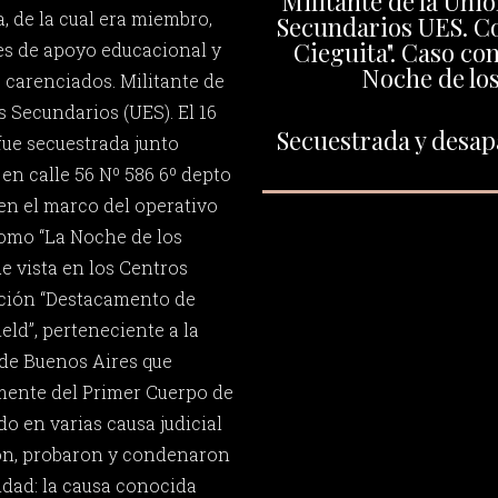
Militante de la Uni
ia, de la cual era miembro,
Secundarios UES. C
Cieguita". Caso co
es de apoyo educacional y
Noche de los
s carenciados. Militante de
s Secundarios (UES). El 16
Secuestrada y desapa
fue secuestrada junto
en calle 56 Nº 586 6º depto
o en el marco del operativo
como “La Noche de los
ue vista en los Centros
ción “Destacamento de
eld”, perteneciente a la
 de Buenos Aires que
ente del Primer Cuerpo de
do en varias causa judicial
ron, probaron y condenaron
dad: la causa conocida