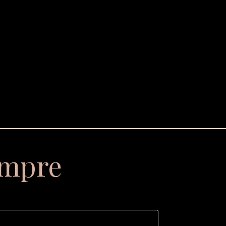
empre