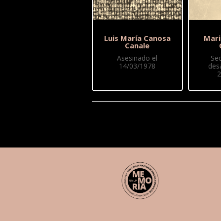
Luis María Canosa
Mari
Canale
Asesinado el
Se
14/03/1978
des
2