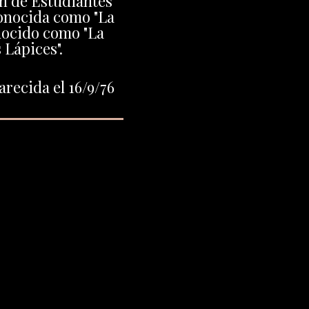
on de Estudiantes
onocida como "La
nocido como "La
 Lápices".
recida el 16/9/76