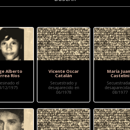
ge Alberto
Vicente Oscar
María Jua
rrea Ríos
Catalán
Castelini
esinado el
Secuestrado y
Secuestrada
3/12/1975
desaparecido en
desaparecida
06/1978
08/1977