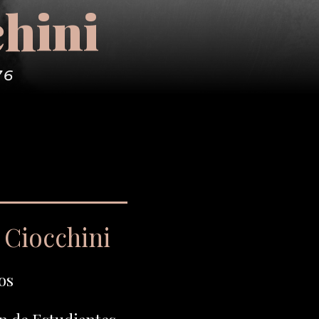
chini
76
 Ciocchini
os