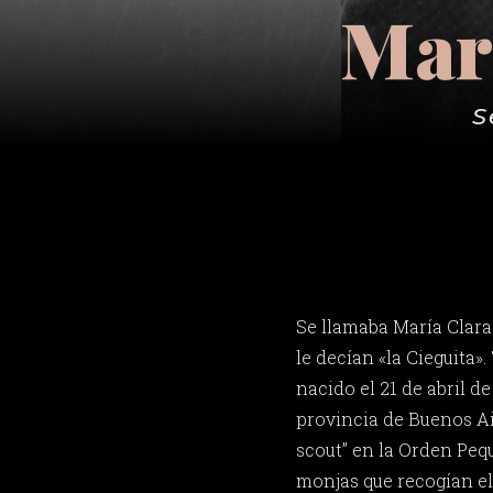
Marí
S
Se llamaba María Clar
le decían «la Cieguita».
nacido el 21 de abril d
provincia de Buenos Air
scout” en la Orden Peq
monjas que recogían el