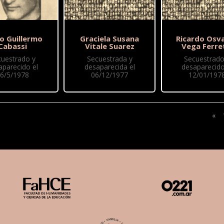
o Guillermo
Graciela Susana
Ricardo Osv
Cabassi
Vitale Suarez
Vega Ferre
cuestrado y
Secuestrada y
Secuestrado
aparecido el
desaparecida el
desaparecido
6/5/1978
06/12/1977
12/01/197
«