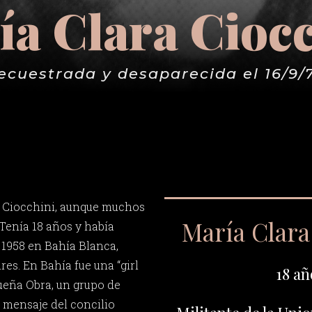
a Clara Cioc
ecuestrada y desaparecida el 16/9/
a Ciocchini, aunque muchos
María Clara
 Tenía 18 años y había
e 1958 en Bahía Blanca,
es. En Bahía fue una “girl
18 añ
ueña Obra, un grupo de
 mensaje del concilio