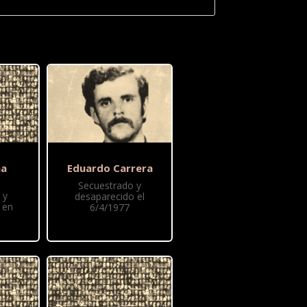
na
Eduardo Carrera
Secuestrado y
 y
desaparecido el
 en
6/4/1977