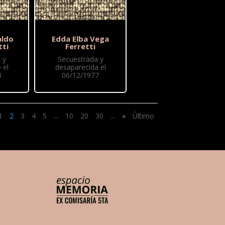
aldo
Edda Elba Vega
tti
Ferretti
 y
Secuestrada y
 el
desaparecida el
8
06/12/1977
1
2
3
4
5
...
10
20
30
...
»
Último