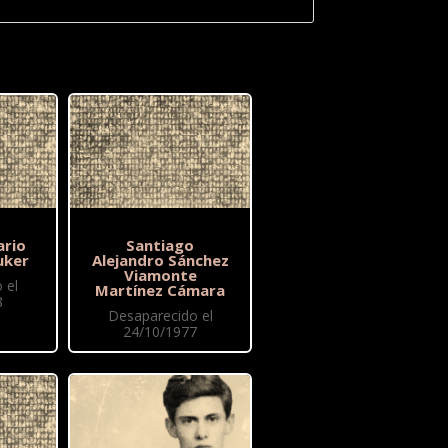
ario
Santiago
uker
Alejandro Sánchez
Viamonte
 el
Martínez Cámara
8
Desaparecido el
24/10/1977