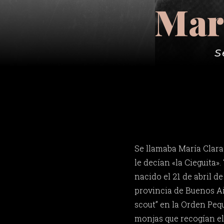
Marí
S
Se llamaba María Clar
le decían «la Cieguita».
nacido el 21 de abril d
provincia de Buenos Air
scout” en la Orden Peq
monjas que recogían el