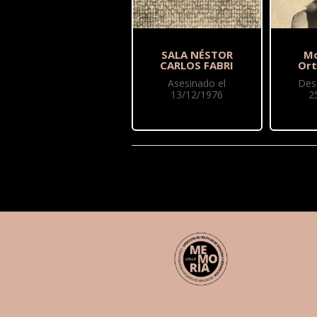
SALA NÉSTOR
Mo
CARLOS FABRI
Ort
Asesinado el
Des
13/12/1976
2