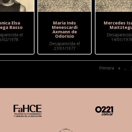
nica Elsa
María Inés
Mercedes Is
ega Basso
Menescardi
Maitztegu
Axmann de
aparecida el
Desaparecida
Odorisio
5/02/1978
14/01/197
Desaparecida el
27/01/1977
Primera
«
...