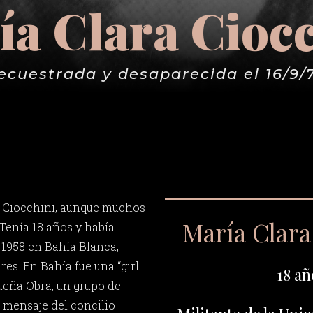
a Clara Cioc
ecuestrada y desaparecida el 16/9/
a Ciocchini, aunque muchos
María Clara
 Tenía 18 años y había
e 1958 en Bahía Blanca,
es. En Bahía fue una “girl
18 añ
ueña Obra, un grupo de
 mensaje del concilio