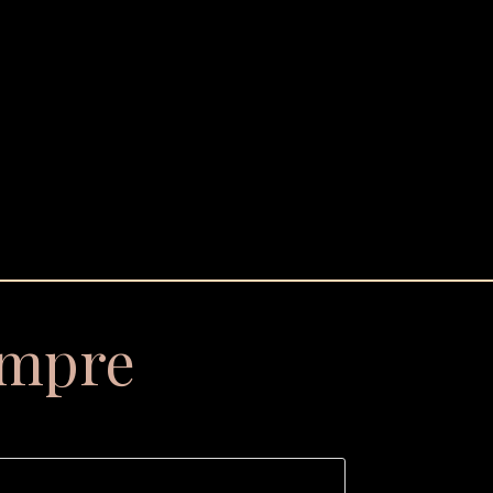
empre