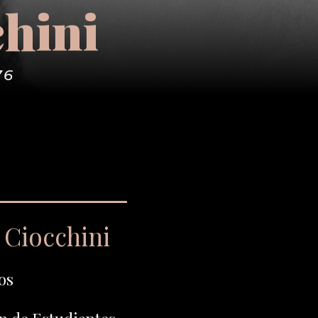
chini
76
 Ciocchini
os