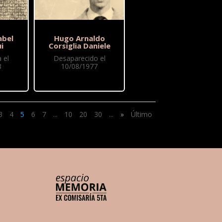
abel
Hugo Arnaldo
i
Corsiglia Daniele
 el
Desaparecido el
8
10/08/1977
3
4
5
6
7
...
10
20
30
...
»
Último