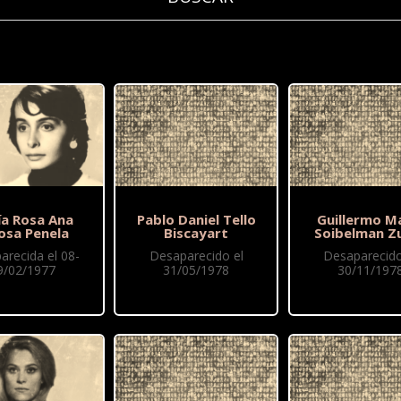
ía Rosa Ana
Pablo Daniel Tello
Guillermo M
osa Penela
Biscayart
Soibelman Z
arecida el 08-
Desaparecido el
Desaparecido
9/02/1977
31/05/1978
30/11/197