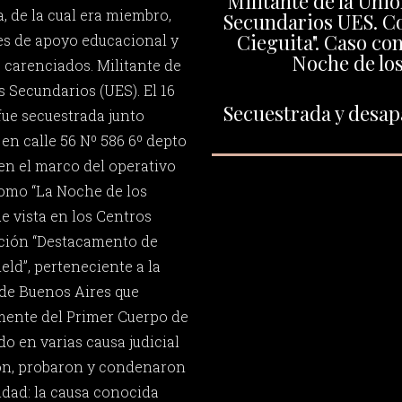
Militante de la Uni
ia, de la cual era miembro,
Secundarios UES. C
Cieguita". Caso co
es de apoyo educacional y
Noche de los
s carenciados. Militante de
s Secundarios (UES). El 16
Secuestrada y desapa
fue secuestrada junto
en calle 56 Nº 586 6º depto
o en el marco del operativo
como “La Noche de los
ue vista en los Centros
ción “Destacamento de
eld”, perteneciente a la
 de Buenos Aires que
ente del Primer Cuerpo de
do en varias causa judicial
ron, probaron y condenaron
dad: la causa conocida