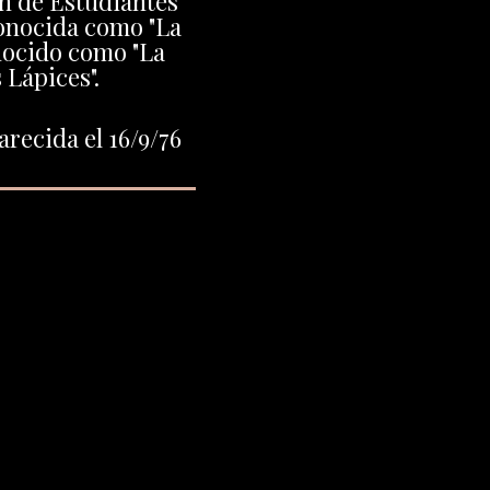
on de Estudiantes
onocida como "La
nocido como "La
 Lápices".
recida el 16/9/76