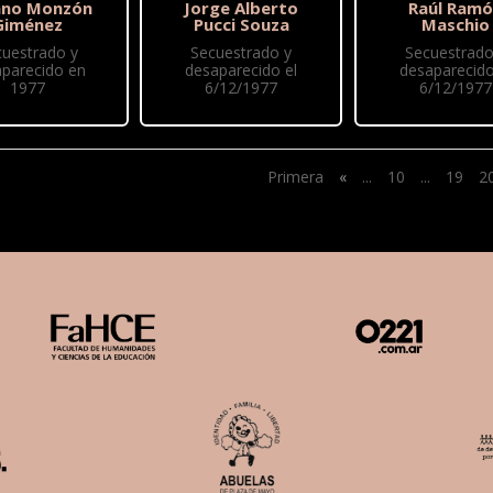
ano Monzón
Jorge Alberto
Raúl Ram
Giménez
Pucci Souza
Maschio
cuestrado y
Secuestrado y
Secuestrado
parecido en
desaparecido el
desaparecido
1977
6/12/1977
6/12/1977
Primera
«
...
10
...
19
2