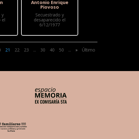
ón
Antonio Enrique
Piovoso
 y
Secuestrado y
 el
desaparecido el
6/12/1977
0
21
22
23
...
30
40
50
...
»
Último