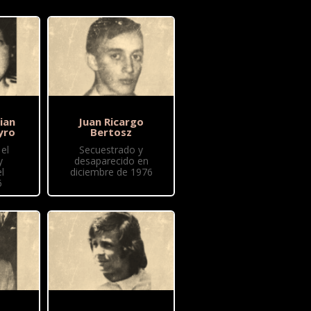
ian
Juan Ricargo
yro
Bertosz
el
Secuestrado y
y
desaparecido en
l
diciembre de 1976
6