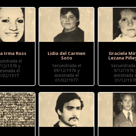
na Irma Ross
Lidia del Carmen
Graciela Mir
Soto
Lezana Piñe
uestrada el
Secuestrada el
Secuestrada 
/12/1976 y
09/12/1976 y
9/12/1976 
esinada el
asesinada el
asesinada e
1/02/1977
01/02/1977
31/12/197