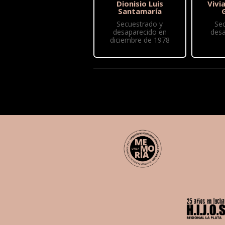
Dionisio Luis
Vivi
Santamaría
Secuestrado y
Se
desaparecido en
desa
diciembre de 1978