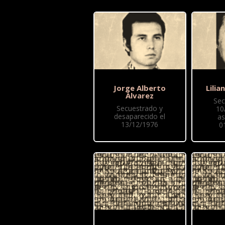
Jorge Alberto
Lilia
Álvarez
Sec
Secuestrado y
10
desaparecido el
as
13/12/1976
0