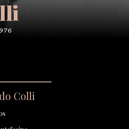
lli
1976
do Colli
os