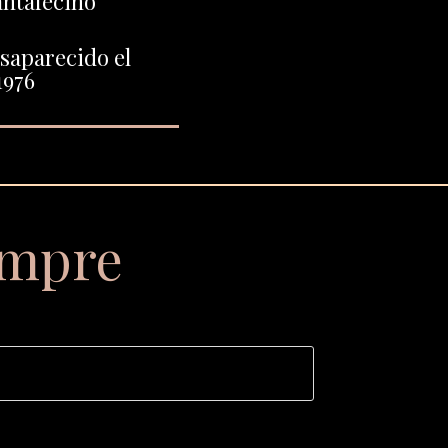
ntafecino
saparecido el
1976
empre