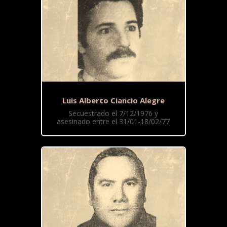
Luis Alberto Ciancio Alegre
Secuestrado el 7/12/1976 y
asesinado entre el 31/01-18/02/77