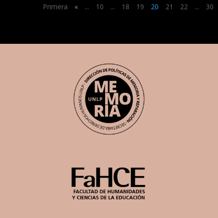
Primera
«
...
10
...
18
19
20
21
22
...
30