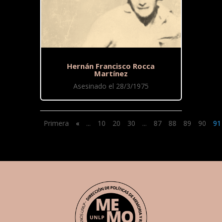
Hernán Francisco Rocca
Martínez
Asesinado el 28/3/1975
Primera
«
...
10
20
30
...
87
88
89
90
91