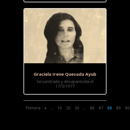
Graciela Irene Quesada Ayub
Secuestrada y desaparecida el
17/3/1977
Primera
«
...
10
20
30
...
86
87
88
89
90