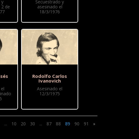
 y
Secuestrado y
 2 de
asesinado el
77
18/3/1976
sés
Rodolfo Carlos
Ivanovich
el
Asesinado el
sinado
12/3/1975
5
...
10
20
30
...
87
88
89
90
91
»