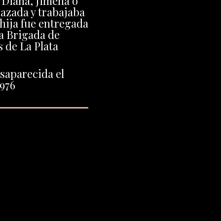
Diana, Jimena o
azada y trabajaba
 hija fue entregada
la Brigada de
 de La Plata
saparecida el
1976