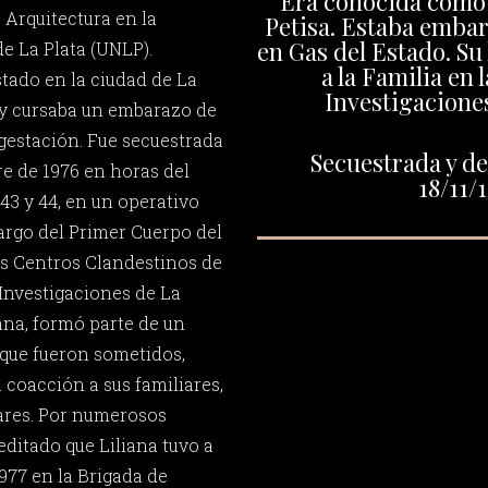
Era conocida como 
e Arquitectura en la
Petisa. Estaba embar
en Gas del Estado. Su
e La Plata (UNLP).
a la Familia en 
stado en la ciudad de La
Investigaciones
a y cursaba un embarazo de
gestación. Fue secuestrada
Secuestrada y de
re de 1976 en horas del
18/11/
43 y 44, en un operativo
cargo del Primer Cuerpo del
los Centros Clandestinos de
Investigaciones de La
iana, formó parte de un
que fueron sometidos,
a coacción a sus familiares,
ares. Por numerosos
editado que Liliana tuvo a
 1977 en la Brigada de