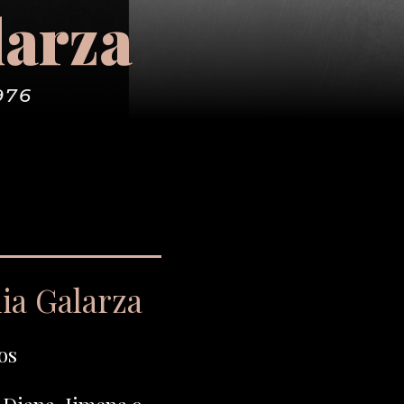
larza
976
ia Galarza
os