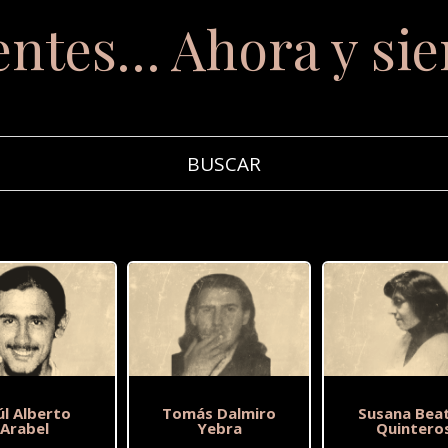
entes… Ahora y si
úl Alberto
Tomás Dalmiro
Susana Beat
Arabel
Yebra
Quintero