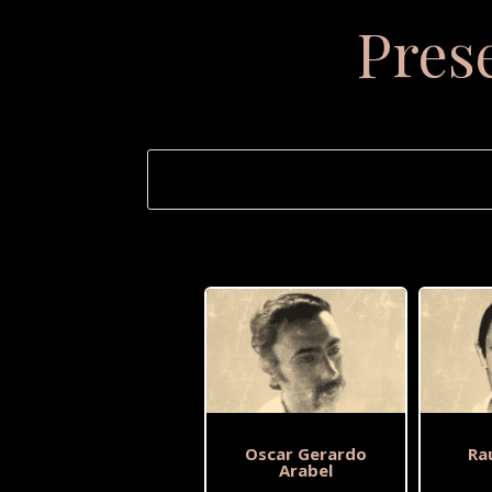
Pres
Oscar Gerardo
Ra
Arabel