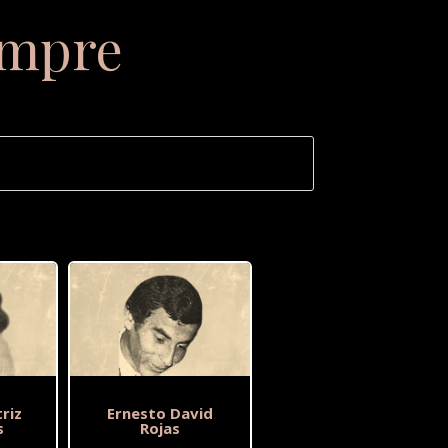
empre
riz
Ernesto David
s
Rojas