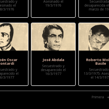
cuestrado y
Asesinado el
Secuestrada
esinado el
19/3/1976
desaparecida el
8/3/1976
marzo de 19
bén Oscar
José Abdala
Roberto Moi
ontardi
Basile
Secuestrado y
cuestrado y
Secuestrado 
desaparecido el
aparecido el
13/3/1975. Ase
16/3/1977
6/3/1977
el 14/3/197
Primera
«