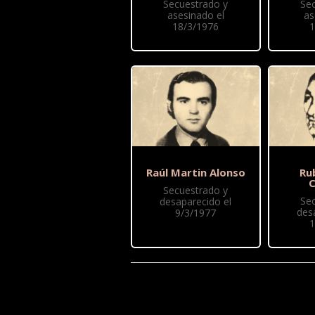
Secuestrado y
Se
asesinado el
as
18/3/1976
1
Raúl Martin Alonso
Ru
C
Secuestrado y
Se
desaparecido el
des
9/3/1977
1