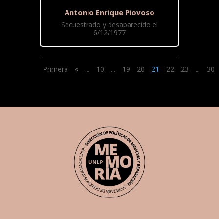
Antonio Enrique Piovoso
Secuestrado y desaparecido el
6/12/1977
Primera
«
...
10
...
19
20
21
22
23
...
30