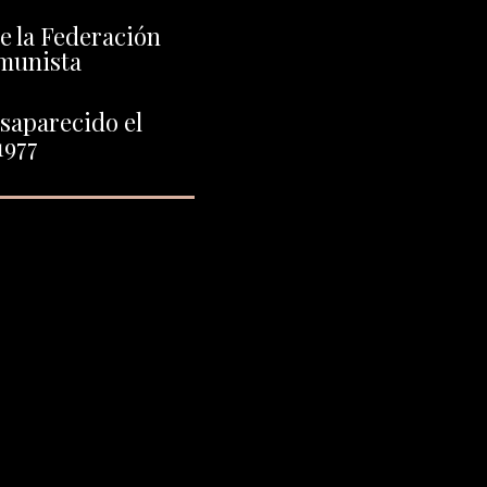
de la Federación
munista
saparecido el
1977