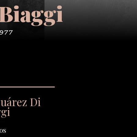
 Biaggi
1977
Suárez Di
ggi
os