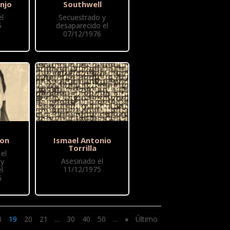
njo
Southwell
l
Secuestrado y
5
desaparecido el
07/12/1976
lon
Ismael Antonio
Torrilla
el
Asesinado el
 y
11/12/1975
l
6
8
19
20
21
...
30
40
50
...
»
Último