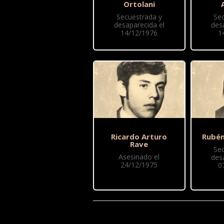
Ortolani
Secuestrada y
Se
desaparecida el
des
14/12/1976
1
Ricardo Arturo
Rubén
Rave
Se
Asesinado el
des
24/12/1975
0