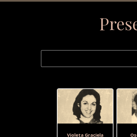
Pres
Violeta Graciela
Os