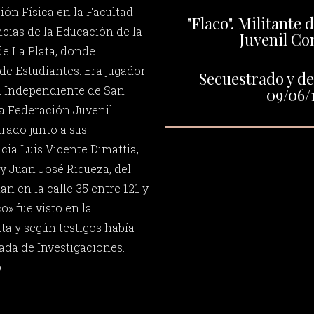
ón Física en la Facultad
"Flaco". Militante 
ias de la Educación de la
Juvenil Co
e La Plata, donde
de Estudiantes. Era jugador
Secuestrado y de
ra Independiente de San
09/06/
la Federación Juvenil
rado junto a sus
ia Luis Vicente Dimattia,
 Juan José Riqueza, del
n en la calle 35 entre 121 y
co» fue visto en la
ta y según testigos había
ada de Investigaciones.
.