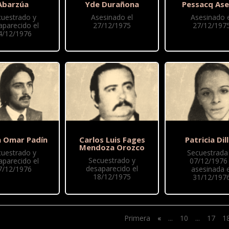
Abarzúa
Yde Durañona
Pessacq Ase
cuestrado y
Asesinado el
Asesinado e
aparecido el
27/12/1975
27/12/197
4/12/1976
 Omar Padín
Carlos Luis Fages
Patricia Dil
Mendoza Orozco
cuestrado y
Secuestrada 
Secuestrado y
aparecido el
07/12/1976
desaparecido el
7/12/1976
asesinada e
18/12/1975
31/12/197
Primera
«
...
10
...
17
1