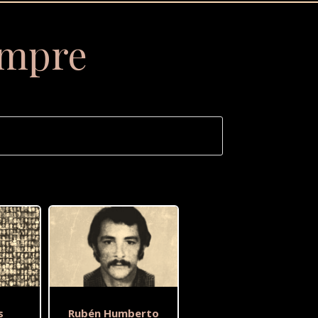
empre
s
Rubén Humberto