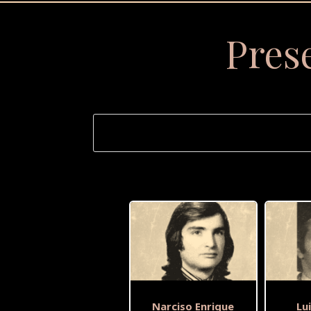
Pres
Narciso Enrique
Lu