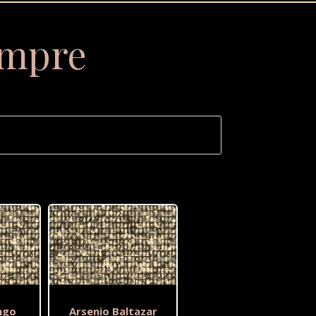
empre
ngo
Arsenio Baltazar