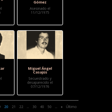
Gómez
l
Asesinado el
5
11/12/1975
car
Miguel Ángel
Casajús
l
Secuestrado y
desaparecido el
07/12/1976
9
20
21
22
...
30
40
50
...
»
Último