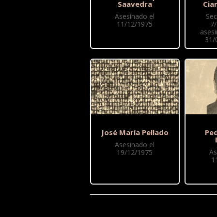
Saavedra
Cia
Asesinado el
Sec
11/12/1975
7
asesi
31/
José María Pellado
Pe
Asesinado el
As
19/12/1975
1