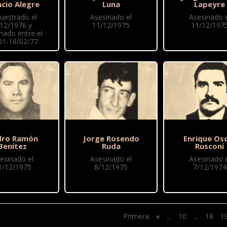
ncio Alegre
Luna
Lapeyre
uestrado el
Asesinado el
Asesinado e
/12/1976 y
11/12/1975
11/12/197
nado entre el
01-18/02/77
dro Ramón
Jorge Rosendo
Enrique Os
Benítez
Ruda
Rusconi
esinado el
Asesinado el
Asesinado e
1/12/1975
8/12/1975
7/12/1974
Primera
«
...
10
...
18
1