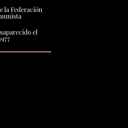
de la Federación
munista
saparecido el
1977