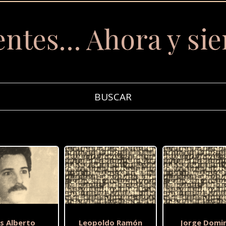
entes… Ahora y si
is Alberto
Leopoldo Ramón
Jorge Domi