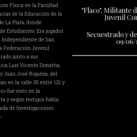
ón Física en la Facultad
"Flaco". Militante 
ias de la Educación de la
Juvenil Co
e La Plata, donde
de Estudiantes. Era jugador
Secuestrado y de
ra Independiente de San
09/06/
la Federación Juvenil
rado junto a sus
ia Luis Vicente Dimattia,
 Juan José Riqueza, del
n en la calle 35 entre 121 y
co» fue visto en la
ta y según testigos había
ada de Investigaciones.
.