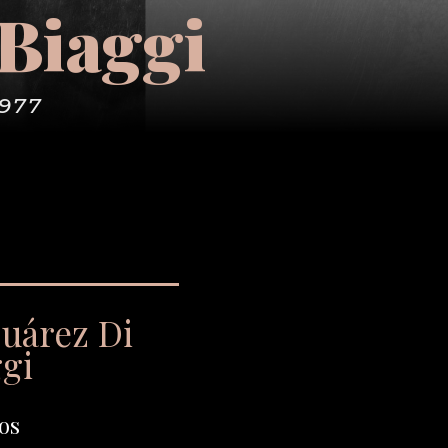
 Biaggi
1977
Suárez Di
ggi
os