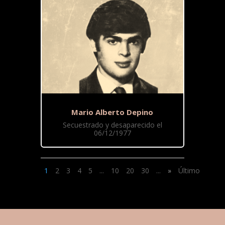
Mario Alberto Depino
Secuestrado y desaparecido el
06/12/1977
1
2
3
4
5
...
10
20
30
...
»
Último