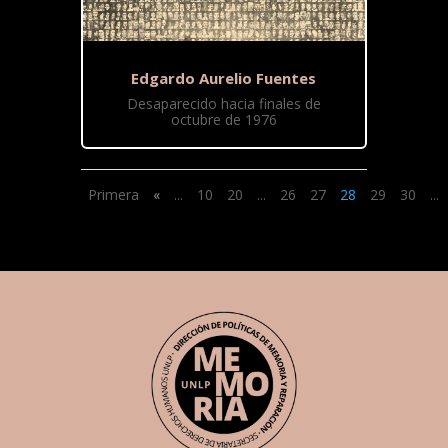
Edgardo Aurelio Fuentes
Desaparecido hacia finales de
octubre de 1976
Primera
«
...
10
20
...
26
27
28
29
30
...