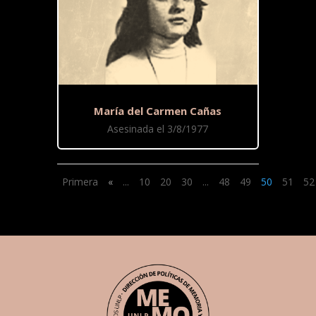
María del Carmen Cañas
Asesinada el 3/8/1977
Primera
«
...
10
20
30
...
48
49
50
51
52