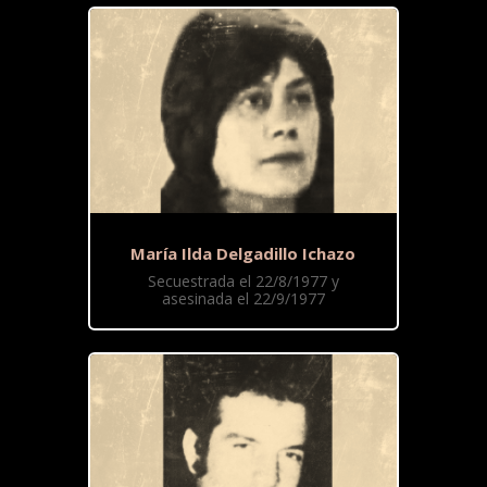
María Ilda Delgadillo Ichazo
Secuestrada el 22/8/1977 y
asesinada el 22/9/1977