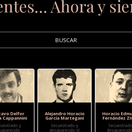
entes… Ahora y si
tavo Delfor
Alejandro Horacio
Horacio Edm
a Cappannini
García Martegani
Fernández Zi
cuestrado y
Secuestrado y
Secuestrado
saparecido
desaparecido el
desaparecido