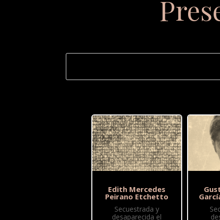
Pres
Edith Mercedes
Gus
Peirano Etchetto
Garcí
Secuestrada y
Se
desaparecida el
de