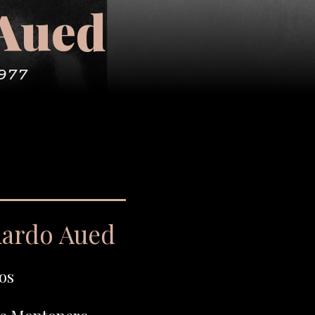
 Aued
1977
uardo Aued
os