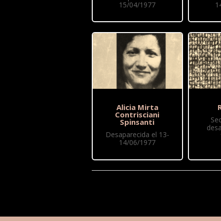
15/04/1977
1
Alicia Mirta
R
Contrisciani
Se
Spinsanti
desa
Desaparecida el 13-
14/06/1977