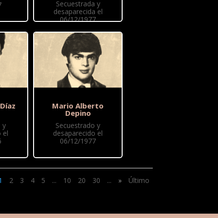
Secuestrada y
7
desaparecida el
06/12/1977
 Díaz
Mario Alberto
Depino
 y
Secuestrado y
 el
desaparecido el
6
06/12/1977
1
2
3
4
5
...
10
20
30
...
»
Último