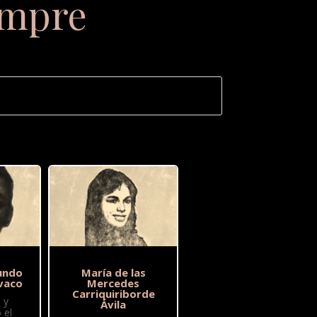
empre
undo
María de las
vaco
Mercedes
Carriquiriborde
 y
Ávila
 el