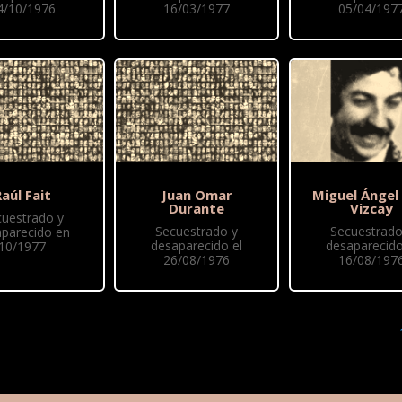
4/10/1976
16/03/1977
05/04/197
aúl Fait
Juan Omar
Miguel Ángel
Durante
Vizcay
cuestrado y
Secuestrado y
Secuestrado
parecido en
desaparecido el
desaparecido
10/1977
26/08/1976
16/08/197