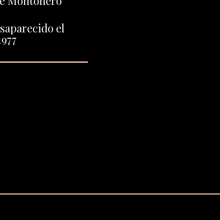
nte Montonero
saparecido el
1977