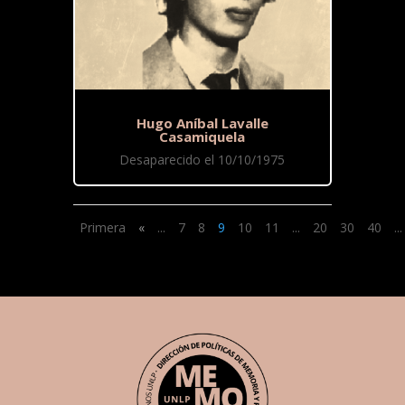
Hugo Aníbal Lavalle
Casamiquela
Desaparecido el 10/10/1975
Primera
«
...
7
8
9
10
11
...
20
30
40
...