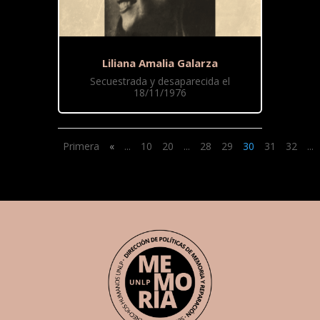
Liliana Amalia Galarza
Secuestrada y desaparecida el
18/11/1976
Primera
«
...
10
20
...
28
29
30
31
32
...