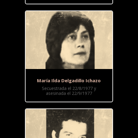
María Ilda Delgadillo Ichazo
Secuestrada el 22/8/1977 y
asesinada el 22/9/1977