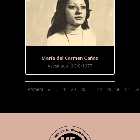
María del Carmen Cañas
Asesinada el 3/8/1977
Primera
«
...
10
20
30
...
48
49
50
51
52