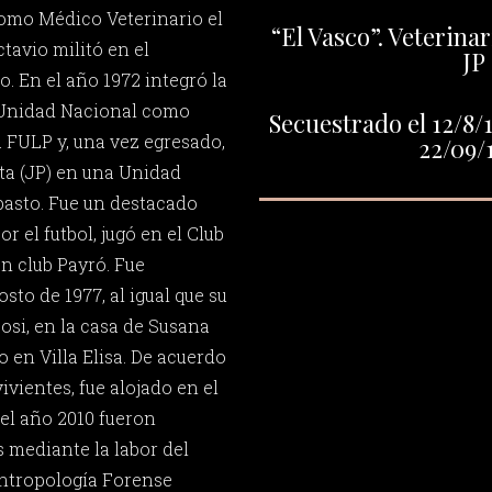
como Médico Veterinario el
“El Vasco”. Veterinar
tavio militó en el
JP
. En el año 1972 integró la
n Unidad Nacional como
Secuestrado el 12/8/1
 FULP y, una vez egresado,
22/09/
ta (JP) en una Unidad
basto. Fue un destacado
r el futbol, jugó en el Club
n club Payró. Fue
sto de 1977, al igual que su
si, en la casa de Susana
 en Villa Elisa. De acuerdo
ivientes, fue alojado en el
el año 2010 fueron
s mediante la labor del
ntropología Forense