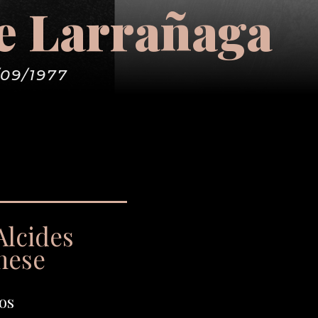
se Larrañaga
/09/1977
Alcides
nese
os