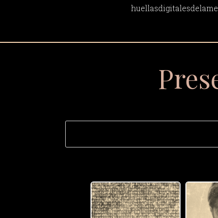
huellasdigitalesdela
Pres