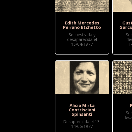
Edith Mercedes
Gus
Peirano Etchetto
Garcí
Secuestrada y
Se
desaparecida el
de
15/04/1977
1
Alicia Mirta
R
Contrisciani
Se
Spinsanti
desa
Desaparecida el 13-
14/06/1977