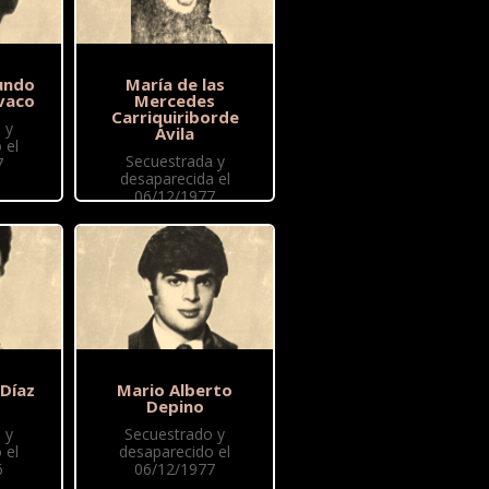
undo
María de las
vaco
Mercedes
Carriquiriborde
 y
Ávila
 el
Secuestrada y
7
desaparecida el
06/12/1977
 Díaz
Mario Alberto
Depino
 y
Secuestrado y
 el
desaparecido el
6
06/12/1977