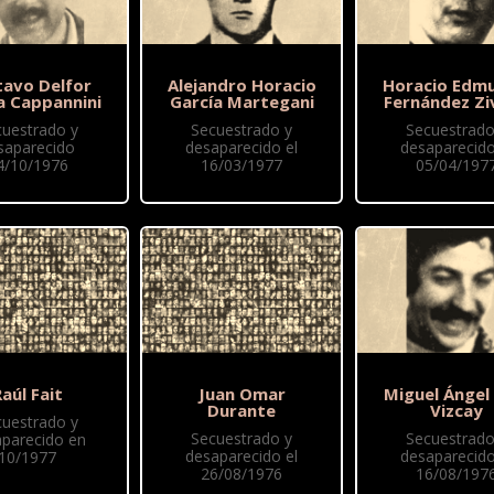
tavo Delfor
Alejandro Horacio
Horacio Edm
a Cappannini
García Martegani
Fernández Zi
cuestrado y
Secuestrado y
Secuestrado
saparecido
desaparecido el
desaparecido
4/10/1976
16/03/1977
05/04/197
aúl Fait
Juan Omar
Miguel Ángel
Durante
Vizcay
cuestrado y
Secuestrado y
Secuestrado
parecido en
desaparecido el
desaparecido
10/1977
26/08/1976
16/08/197