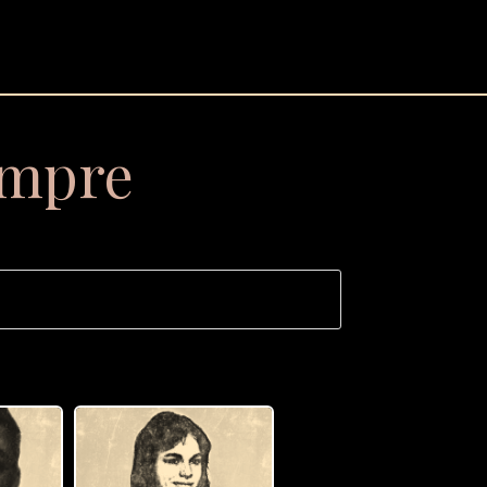
empre