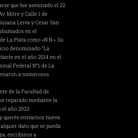
rse que fue asesinado el 22
v. Mitre y Calle 1 de
Susana Leiva y Cesar San
inhumados en el
e La Plata como «N.N.». Su
uicio denominado “La
elante en el año 2014 en el
minal Federal N°1 de La
ndenaron a numerosos
nte de la Facultad de
fue reparado mediante la
 el año 2023.
 y querés enviarnos nueva
ualquier dato que se pueda
za, escribinos a