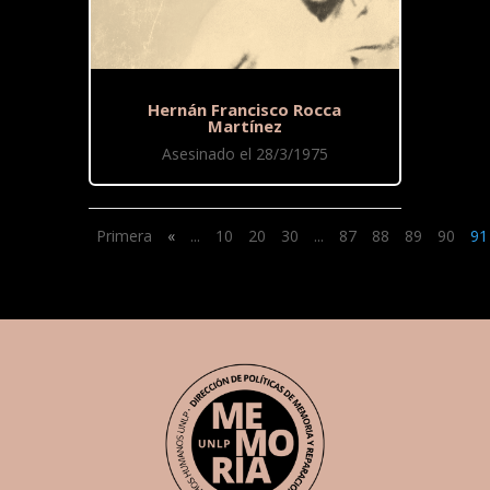
Hernán Francisco Rocca
Martínez
Asesinado el 28/3/1975
Primera
«
...
10
20
30
...
87
88
89
90
91