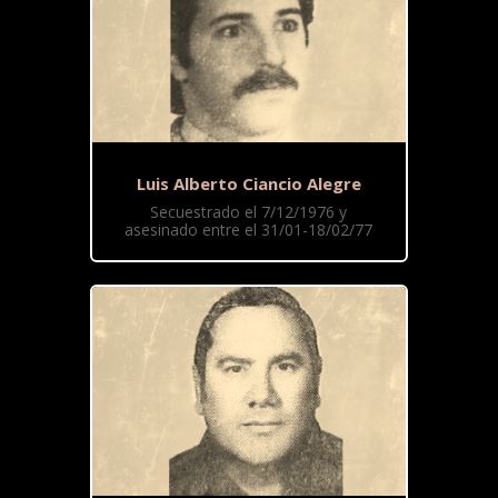
Luis Alberto Ciancio Alegre
Secuestrado el 7/12/1976 y
asesinado entre el 31/01-18/02/77