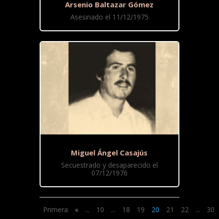
Arsenio Baltazar Gómez
Asesinado el 11/12/1975
Miguel Ángel Casajús
Secuestrado y desaparecido el
07/12/1976
Primera
«
...
10
...
18
19
20
21
22
...
30