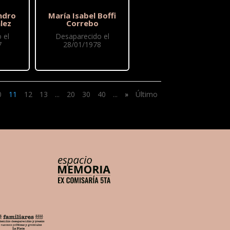
ndro
María Isabel Boffi
lez
Correbo
 el
Desaparecido el
7
28/01/1978
0
11
12
13
...
20
30
40
...
»
Último