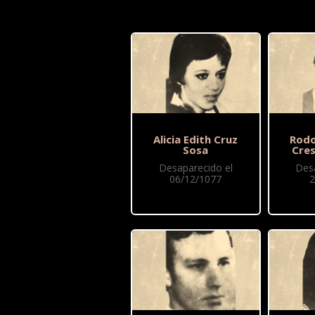
Alicia Edith Cruz
Rodo
Sosa
Cre
Desaparecido el
Des
06/12/1077
2