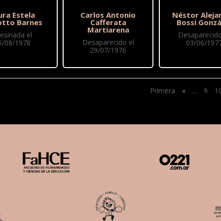
ura Estela
Carlos Antonio
Néstor Aleja
otto Barnes
Cafferata
Bossi Gonzá
Martiarena
esinada el
Desaparecido
Desaparecido el
5/08/1978
03/06/197
29/07/1976
Primera
«
...
9
1