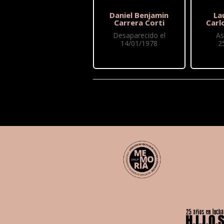
Daniel Benjamin
La
Carrera Corti
Carl
Desaparecido el
As
14/01/1978
2