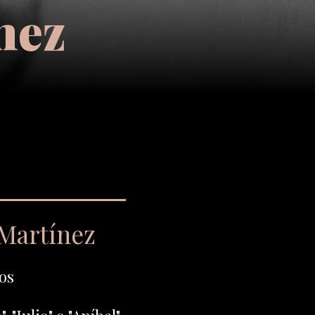
nez
 Martínez
os