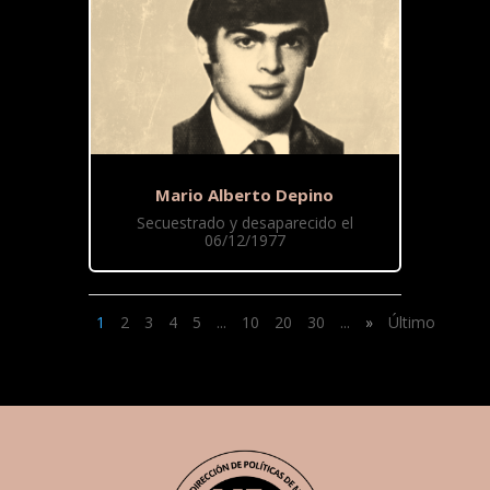
Mario Alberto Depino
Secuestrado y desaparecido el
06/12/1977
1
2
3
4
5
...
10
20
30
...
»
Último