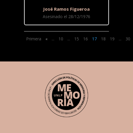
José Ramos Figueroa
Asesinado el 28/12/1976
Primera
«
...
10
...
15
16
17
18
19
...
30