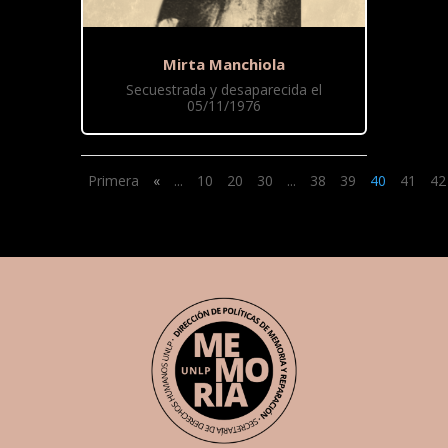
Mirta Manchiola
Secuestrada y desaparecida el
05/11/1976
Primera
«
...
10
20
30
...
38
39
40
41
42