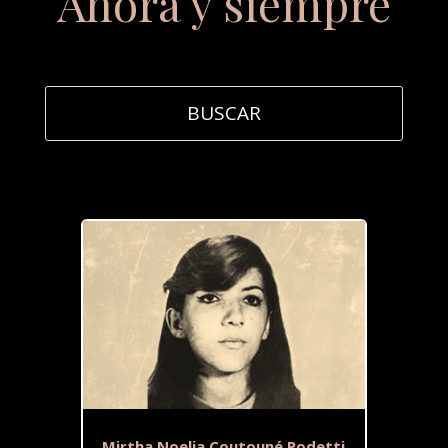
Ahora y siempre
Mirtha Noelia Coutouné Podetti