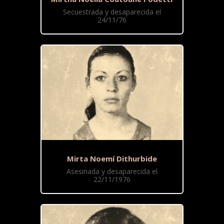
Secuestrada y desaparecida el
24/11/76
Mirta Noemí Dithurbide
Asesinada y desaparecida el
22/11/1976