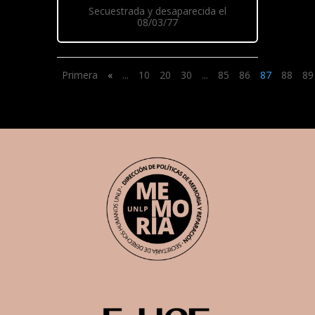
Secuestrada y desaparecida el
08/03/77
Primera
«
...
10
20
30
...
85
86
87
88
89