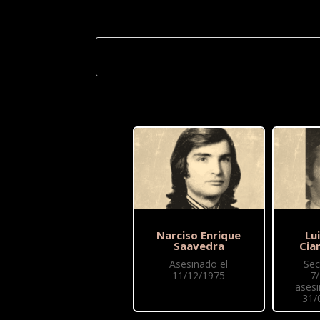
Narciso Enrique
Lu
Saavedra
Cia
Asesinado el
Sec
11/12/1975
7
asesi
31/