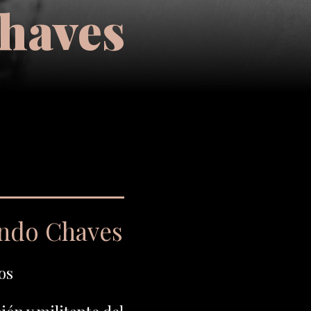
haves
ando Chaves
os