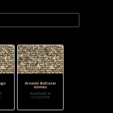
ngo
Arsenio Baltazar
Gómez
l
Asesinado el
5
11/12/1975