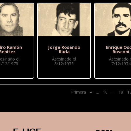
dro Ramón
Jorge Rosendo
Enrique Os
Benítez
Ruda
Rusconi
esinado el
Asesinado el
Asesinado e
1/12/1975
8/12/1975
7/12/1974
Primera
«
...
10
...
18
1