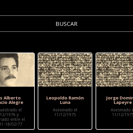
is Alberto
Leopoldo Ramón
Jorge Domi
ncio Alegre
Luna
Lapeyre
uestrado el
Asesinado el
Asesinado e
/12/1976 y
11/12/1975
11/12/197
nado entre el
01-18/02/77