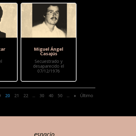
car
Miguel Ángel
Casajús
l
Secuestrado y
desaparecido el
07/12/1976
9
20
21
22
...
30
40
50
...
»
Último