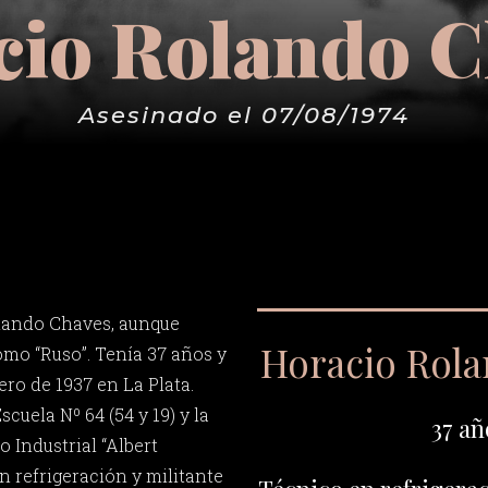
cio Rolando C
Asesinado el 07/08/1974
lando Chaves, aunque
Horacio Rol
mo “Ruso”. Tenía 37 años y
ero de 1937 en La Plata.
scuela Nº 64 (54 y 19) y la
37 añ
o Industrial “Albert
n refrigeración y militante