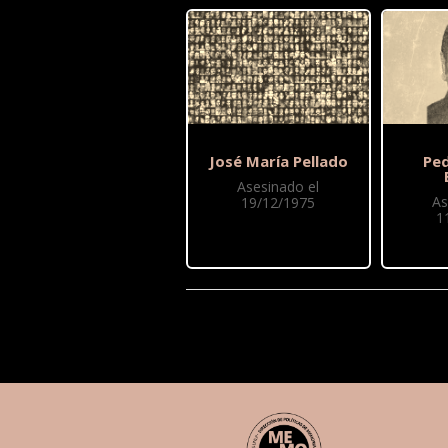
José María Pellado
Pe
Asesinado el
As
19/12/1975
1