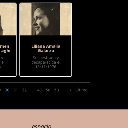
rmen
Liliana Amalia
raghi
Galarza
 y
Secuestrada y
 el
desaparecida el
6
18/11/1976
9
30
31
32
...
40
50
60
...
»
Último