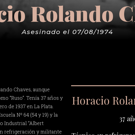
cio Rolando C
Asesinado el 07/08/1974
lando Chaves, aunque
Horacio Rol
mo “Ruso”. Tenía 37 años y
ero de 1937 en La Plata.
scuela Nº 64 (54 y 19) y la
37 añ
o Industrial “Albert
n refrigeración y militante