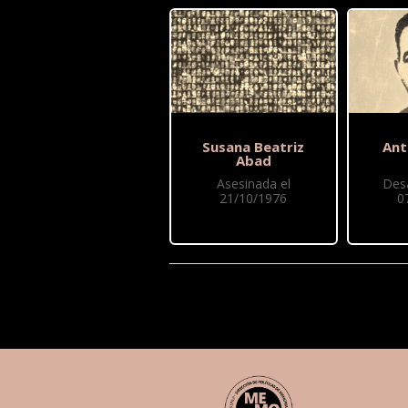
Susana Beatriz
Ant
Abad
Asesinada el
Des
21/10/1976
0