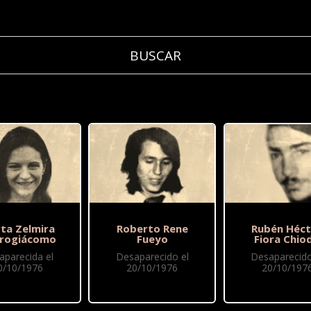
ta Zelmira
Roberto Rene
Rubén Héct
rogiácomo
Fueyo
Fiora Chio
aparecida el
Desaparecido el
Desaparecido
0/10/1976
20/10/1976
20/10/197