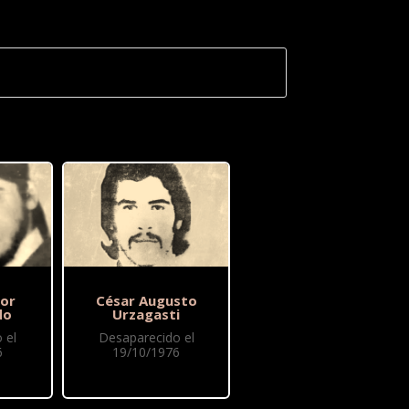
or
César Augusto
do
Urzagasti
 el
Desaparecido el
6
19/10/1976