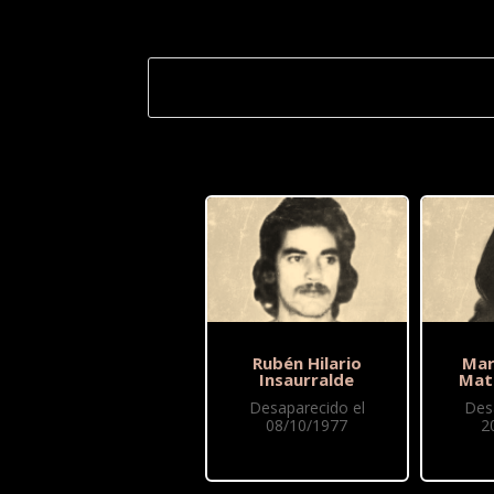
Rubén Hilario
Mar
Insaurralde
Mat
Desaparecido el
Des
08/10/1977
2