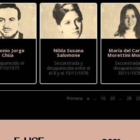
onio Jorge
Nilda Susana
María del Ca
Chúa
Salomone
Morettini Mo
aparecido el
Secuestrada y
Secuestrada
7/10/1977
desaparecida entre el
desaparecida
el 8 y el 15/11/1976
30/11/197
Primera
«
...
10
20
...
28
2