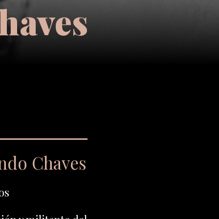
haves
ando Chaves
os