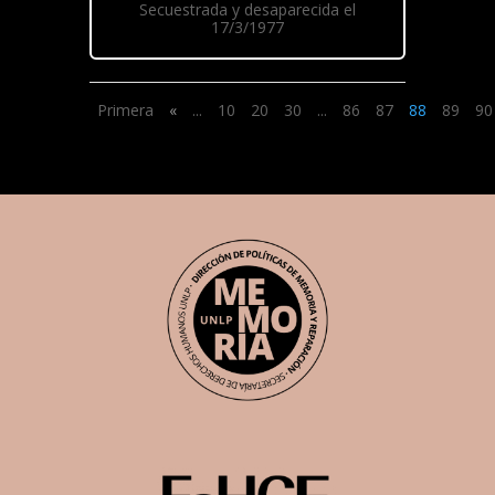
Secuestrada y desaparecida el
17/3/1977
Primera
«
...
10
20
30
...
86
87
88
89
90