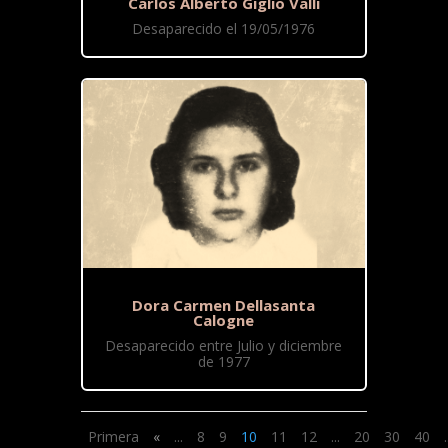
Carlos Alberto Giglio Valli
Desaparecido el 19/05/1976
Dora Carmen Dellasanta
Calogne
Desaparecido entre Julio y diciembre
de 1977
Primera
«
...
8
9
10
11
12
...
20
30
40
.