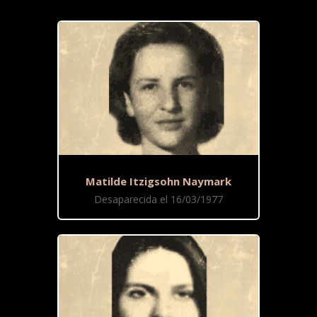
Matilde Itzigsohn Naymark
Desaparecida el 16/03/1977