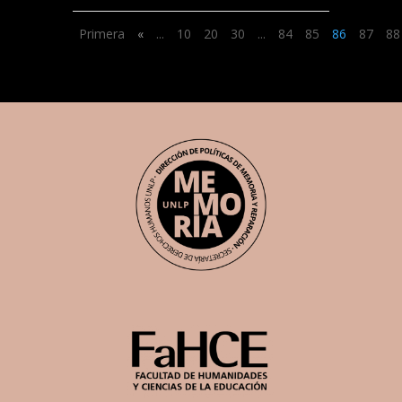
Primera
«
...
10
20
30
...
84
85
86
87
88