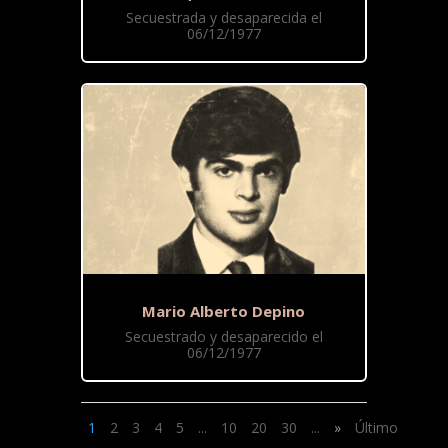
Secuestrada y desaparecida el
06/12/1977
Mario Alberto Depino
Secuestrado y desaparecido el
06/12/1977
1
2
3
4
5
...
10
20
30
...
»
Último