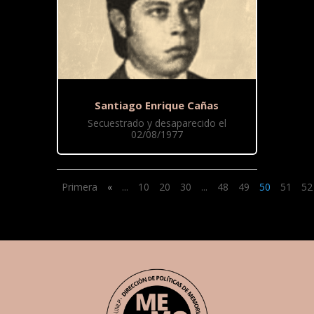
Santiago Enrique Cañas
Secuestrado y desaparecido el
02/08/1977
Primera
«
...
10
20
30
...
48
49
50
51
52