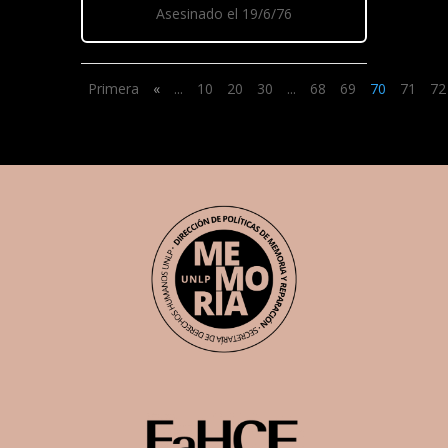
Asesinado el 19/6/76
Primera
«
...
10
20
30
...
68
69
70
71
72