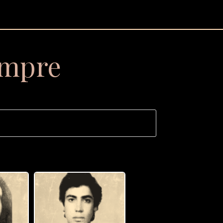
empre