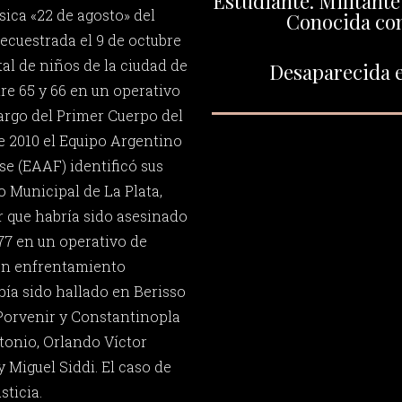
Estudiante. Militante 
sica «22 de agosto» del
Conocida com
 secuestrada el 9 de octubre
tal de niños de la ciudad de
Desaparecida e
tre 65 y 66 en un operativo
cargo del Primer Cuerpo del
de 2010 el Equipo Argentino
e (EAAF) identificó sus
o Municipal de La Plata,
 que habría sido asesinado
977 en un operativo de
 en enfrentamiento
bía sido hallado en Berisso
 Porvenir y Constantinopla
tonio, Orlando Víctor
 Miguel Siddi. El caso de
sticia.