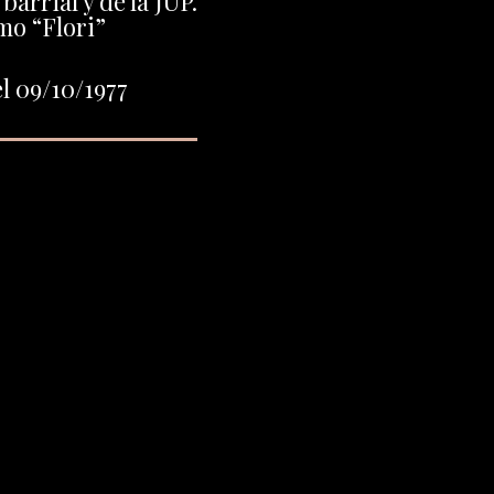
barrial y de la JUP.
o “Flori”
l 09/10/1977