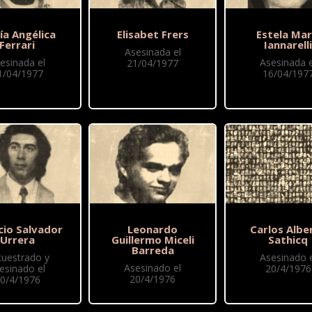
ía Angélica
Elisabet Frers
Estela Mar
Ferrari
Iannarell
Asesinada el
esinada el
Asesinada e
21/04/1977
1/04/1977
16/04/197
cio Salvador
Leonardo
Carlos Albe
Urrera
Guillermo Miceli
Sathicq
Barreda
cuestrado y
Asesinado e
Asesinado el
esinado el
20/4/1976
20/4/1976
0/4/1976