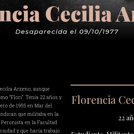
ncia Cecilia 
Desaparecida el 09/10/1977
ecilia Arzeno, aunque
Florencia Cec
o “Flori”. Tenía 22 años y
nero de 1955 en Mar del
indican que militaba en la
22 añ
 Peronista en la Facultad
iudad y que hacía trabajo