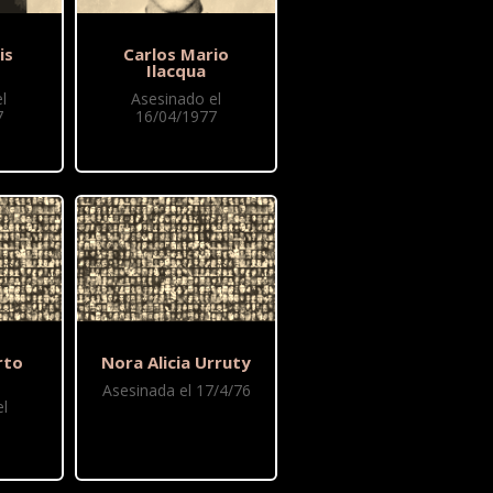
is
Carlos Mario
i
Ilacqua
l
Asesinado el
7
16/04/1977
rto
Nora Alicia Urruty
Asesinada el 17/4/76
l