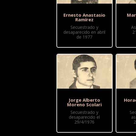
Ernesto Anastasio
Mar
Ramírez
Secuestrado y
As
desaparecido en abril
2
de 1977
Jorge Alberto
Hora
Moreno Scolari
Secuestrado y
Se
desaparecido el
as
29/4/1976
2