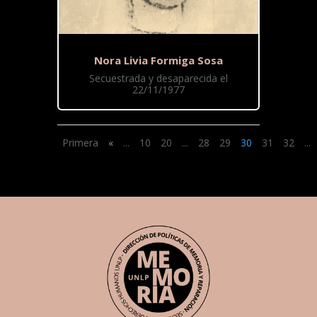
Nora Livia Formiga Sosa
Secuestrada y desaparecida el
22/11/1977
Primera
«
...
10
20
...
28
29
30
31
32
...