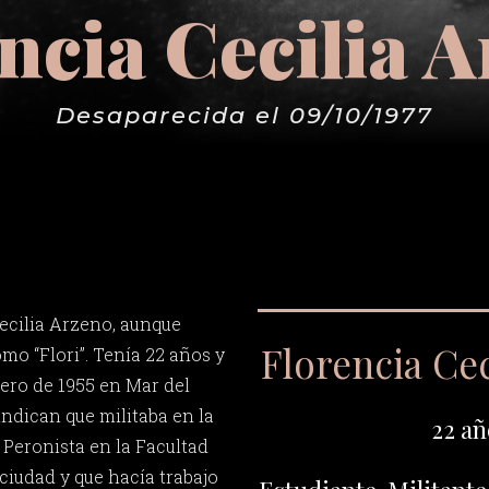
ncia Cecilia 
Desaparecida el 09/10/1977
ecilia Arzeno, aunque
Florencia Cec
o “Flori”. Tenía 22 años y
nero de 1955 en Mar del
indican que militaba en la
22 añ
 Peronista en la Facultad
iudad y que hacía trabajo