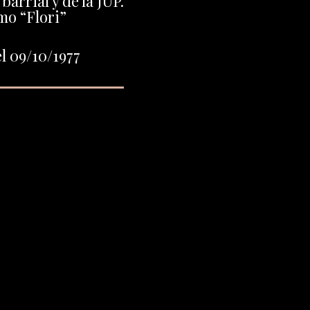
barrial y de la JUP.
o “Flori”
l 09/10/1977