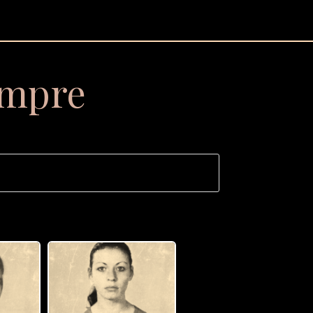
empre