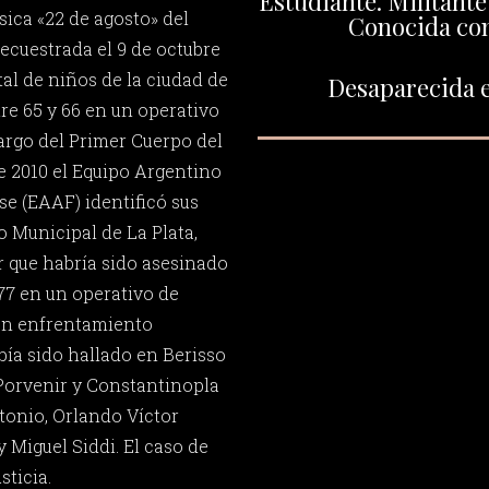
Estudiante. Militante 
sica «22 de agosto» del
Conocida com
 secuestrada el 9 de octubre
tal de niños de la ciudad de
Desaparecida e
tre 65 y 66 en un operativo
cargo del Primer Cuerpo del
de 2010 el Equipo Argentino
e (EAAF) identificó sus
o Municipal de La Plata,
 que habría sido asesinado
977 en un operativo de
 en enfrentamiento
bía sido hallado en Berisso
 Porvenir y Constantinopla
tonio, Orlando Víctor
 Miguel Siddi. El caso de
sticia.