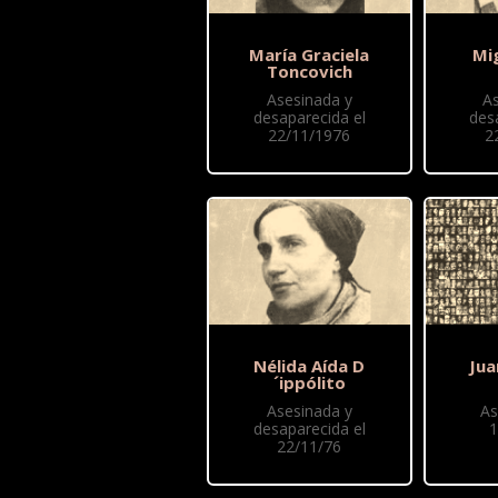
María Graciela
Mi
Toncovich
Asesinada y
A
desaparecida el
des
22/11/1976
2
Nélida Aída D
Jua
´ippólito
Asesinada y
As
desaparecida el
1
22/11/76