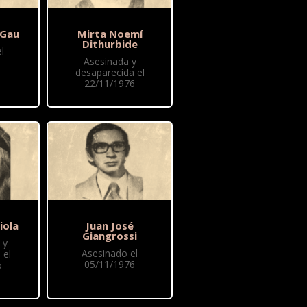
 Gau
Mirta Noemí
Dithurbide
l
Asesinada y
desaparecida el
22/11/1976
iola
Juan José
Giangrossi
 y
Asesinado el
 el
05/11/1976
6