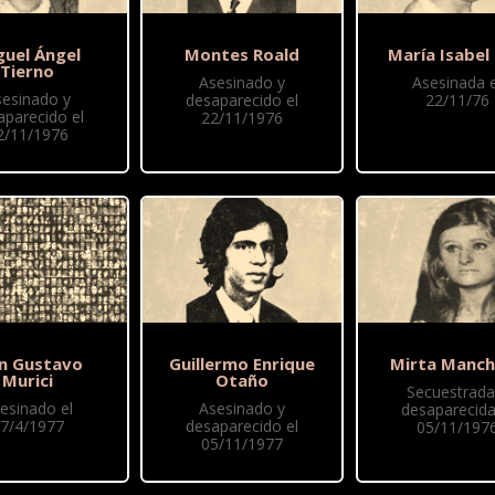
guel Ángel
Montes Roald
María Isabel
Tierno
Asesinado y
Asesinada e
sesinado y
desaparecido el
22/11/76
aparecido el
22/11/1976
2/11/1976
n Gustavo
Guillermo Enrique
Mirta Manch
Murici
Otaño
Secuestrada
esinado el
Asesinado y
desaparecida
7/4/1977
desaparecido el
05/11/197
05/11/1977