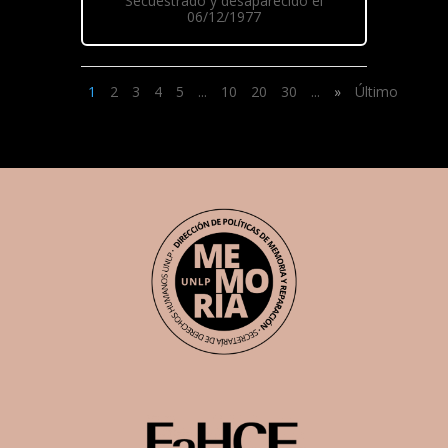
Secuestrado y desaparecido el
06/12/1977
1
2
3
4
5
...
10
20
30
...
»
Último