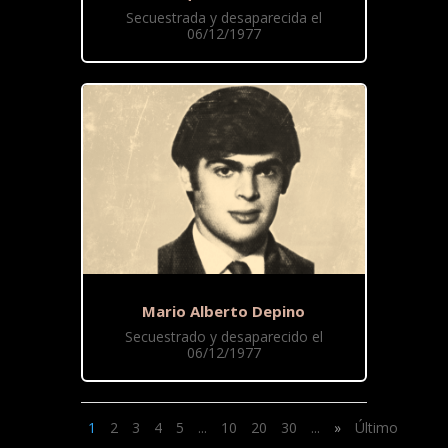
Secuestrada y desaparecida el
06/12/1977
Mario Alberto Depino
Secuestrado y desaparecido el
06/12/1977
1
2
3
4
5
...
10
20
30
...
»
Último