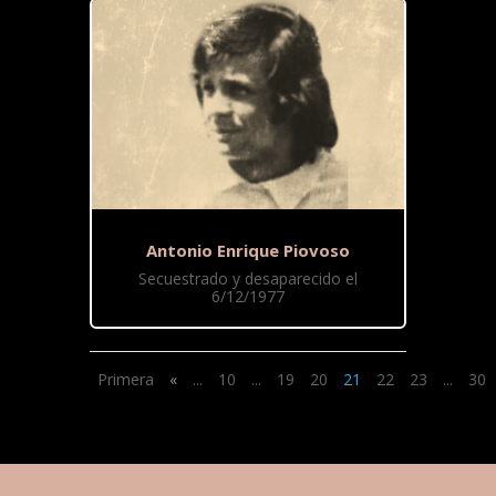
Antonio Enrique Piovoso
Secuestrado y desaparecido el
6/12/1977
Primera
«
...
10
...
19
20
21
22
23
...
30