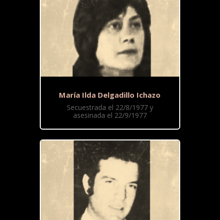
María Ilda Delgadillo Ichazo
Secuestrada el 22/8/1977 y
asesinada el 22/9/1977