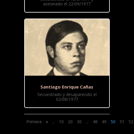
asesinado el 22/09/1977
Santiago Enrique Cañas
Secuestrado y desaparecido el
02/08/1977
Primera
«
...
10
20
30
...
48
49
50
51
52