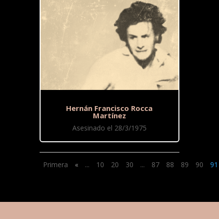
Hernán Francisco Rocca
Martínez
Asesinado el 28/3/1975
Primera
«
...
10
20
30
...
87
88
89
90
91