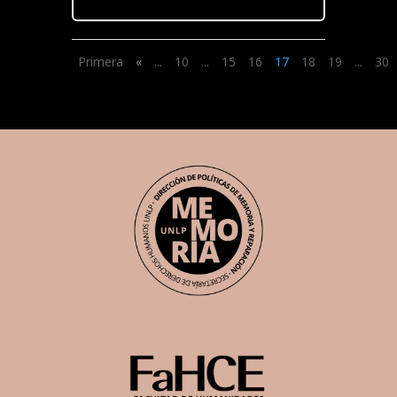
Primera
«
...
10
...
15
16
17
18
19
...
30