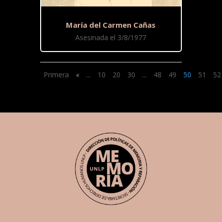
María del Carmen Cañas
Asesinada el 3/8/1977
Primera
«
...
10
20
30
...
48
49
50
51
52