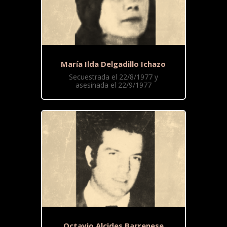
María Ilda Delgadillo Ichazo
Secuestrada el 22/8/1977 y
asesinada el 22/9/1977
Octavio Alcides Barrenese