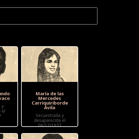
undo
María de las
vaco
Mercedes
Carriquiriborde
 y
Ávila
 el
Secuestrada y
7
desaparecida el
06/12/1977