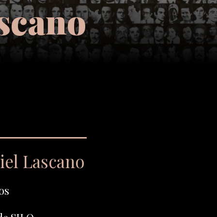
scano
iel Lascano
os