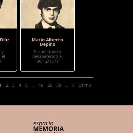
 Díaz
Mario Alberto
Depino
 y
Secuestrado y
 el
desaparecido el
6
06/12/1977
1
2
3
4
5
...
10
20
30
...
»
Último