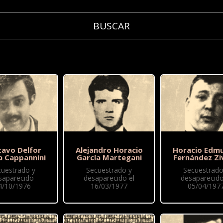
tavo Delfor
Alejandro Horacio
Horacio Edm
a Cappannini
García Martegani
Fernández Zi
cuestrado y
Secuestrado y
Secuestrado
saparecido
desaparecido el
desaparecido
4/10/1976
16/03/1977
05/04/197