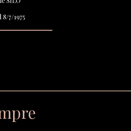
de SILO
 8/7/1975
empre