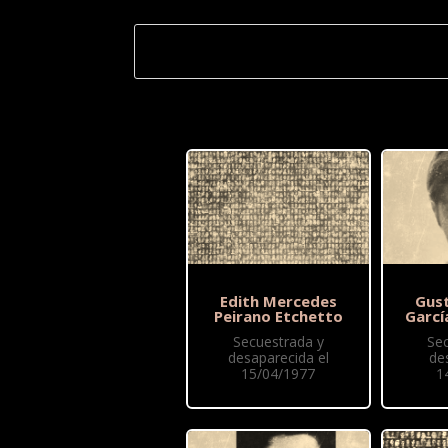
Edith Mercedes
Gus
Peirano Etchetto
Garcí
Secuestrada y
Se
desaparecida el
de
15/04/1977
1