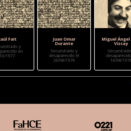
aúl Fait
Juan Omar
Miguel Ángel
Durante
Vizcay
cuestrado y
Secuestrado y
Secuestrado
parecido en
desaparecido el
desaparecido
10/1977
26/08/1976
16/08/197