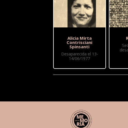
Alicia Mirta
R
Contrisciani
Se
Spinsanti
desa
Desaparecida el 13-
14/06/1977