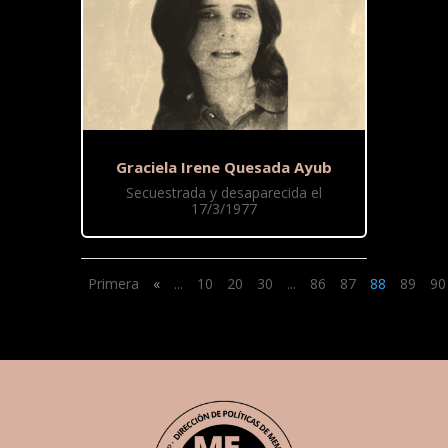
Graciela Irene Quesada Ayub
Secuestrada y desaparecida el
17/3/1977
Primera
«
...
10
20
30
...
86
87
88
89
90