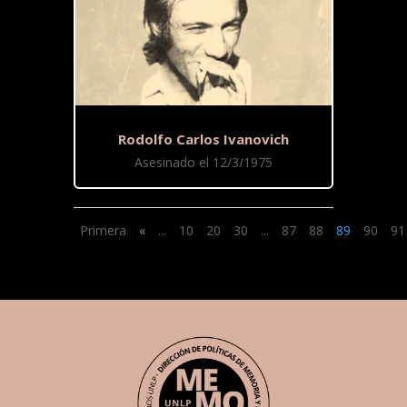
Rodolfo Carlos Ivanovich
Asesinado el 12/3/1975
Primera
«
...
10
20
30
...
87
88
89
90
91